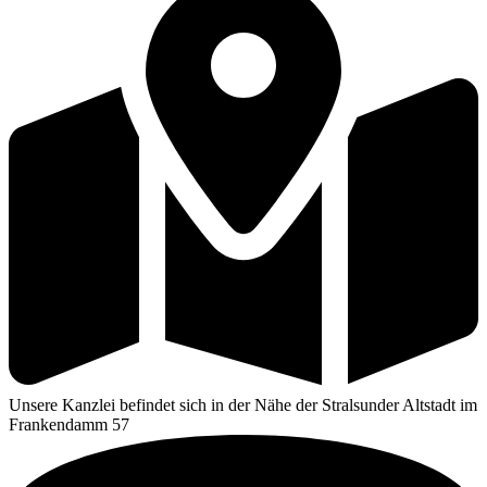
Unse­re Kanz­lei befin­det sich in der Nähe der Stral­sun­der Alt­stadt im
Fran­ken­damm 57