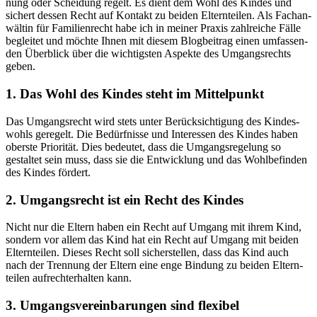
nung oder Schei­dung regelt. Es dient dem Wohl des Kin­des und
sichert des­sen Recht auf Kon­takt zu bei­den Eltern­tei­len. Als Fach­an­
wäl­tin für Fami­li­en­recht habe ich in mei­ner Pra­xis zahl­rei­che Fäl­le
beglei­tet und möch­te Ihnen mit die­sem Blog­bei­trag einen umfas­sen­
den Über­blick über die wich­tigs­ten Aspek­te des Umgangs­rechts
geben.
1. Das Wohl des Kin­des steht im Mit­tel­punkt
Das Umgangs­recht wird stets unter Berück­sich­ti­gung des Kin­des­
wohls gere­gelt. Die Bedürf­nis­se und Inter­es­sen des Kin­des haben
obers­te Prio­ri­tät. Dies bedeu­tet, dass die Umgangs­re­ge­lung so
gestal­tet sein muss, dass sie die Ent­wick­lung und das Wohl­be­fin­den
des Kin­des för­dert.
2. Umgangs­recht ist ein Recht des Kin­des
Nicht nur die Eltern haben ein Recht auf Umgang mit ihrem Kind,
son­dern vor allem das Kind hat ein Recht auf Umgang mit bei­den
Eltern­tei­len. Die­ses Recht soll sicher­stel­len, dass das Kind auch
nach der Tren­nung der Eltern eine enge Bin­dung zu bei­den Eltern­
tei­len auf­recht­erhal­ten kann.
3. Umgangs­ver­ein­ba­run­gen sind fle­xi­bel