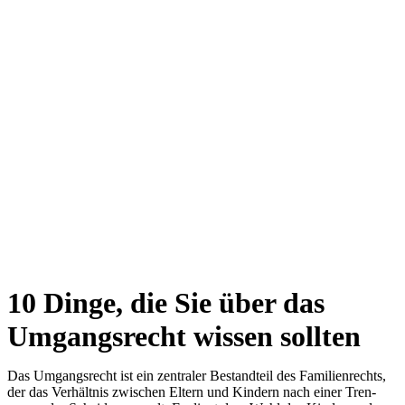
10 Din­ge, die Sie über das
Umgangs­recht wis­sen soll­ten
Das Umgangs­recht ist ein zen­tra­ler Bestand­teil des Fami­li­en­rechts,
der das Ver­hält­nis zwi­schen Eltern und Kin­dern nach einer Tren­