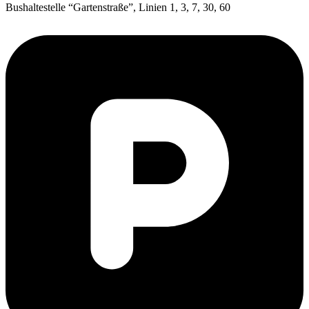
Bus­hal­te­stel­le “Gar­ten­stra­ße”, Lini­en 1, 3, 7, 30, 60