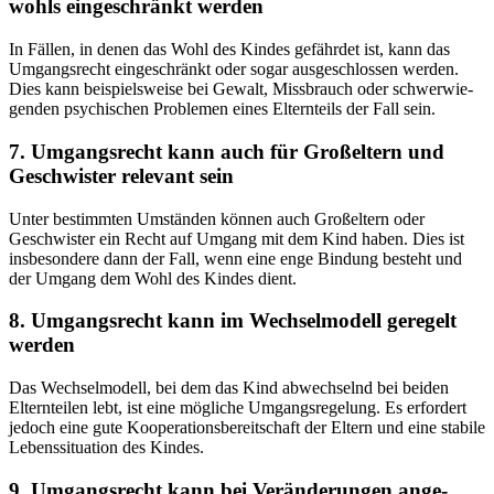
wohls ein­ge­schränkt wer­den
In Fäl­len, in denen das Wohl des Kin­des gefähr­det ist, kann das
Umgangs­recht ein­ge­schränkt oder sogar aus­ge­schlos­sen wer­den.
Dies kann bei­spiels­wei­se bei Gewalt, Miss­brauch oder schwer­wie­
gen­den psy­chi­schen Pro­ble­men eines Eltern­teils der Fall sein.
7. Umgangs­recht kann auch für Groß­el­tern und
Geschwis­ter rele­vant sein
Unter bestimm­ten Umstän­den kön­nen auch Groß­el­tern oder
Geschwis­ter ein Recht auf Umgang mit dem Kind haben. Dies ist
ins­be­son­de­re dann der Fall, wenn eine enge Bin­dung besteht und
der Umgang dem Wohl des Kin­des dient.
8. Umgangs­recht kann im Wech­sel­mo­dell gere­gelt
wer­den
Das Wech­sel­mo­dell, bei dem das Kind abwech­selnd bei bei­den
Eltern­tei­len lebt, ist eine mög­li­che Umgangs­re­ge­lung. Es erfor­dert
jedoch eine gute Koope­ra­ti­ons­be­reit­schaft der Eltern und eine sta­bi­le
Lebens­si­tua­ti­on des Kin­des.
9. Umgangs­recht kann bei Ver­än­de­run­gen ange­