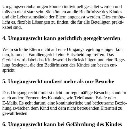
Umgangs­ver­ein­ba­run­gen kön­nen indi­vi­du­ell gestal­tet wer­den und
müs­sen nicht starr sein. Sie kön­nen an die Bedürf­nis­se des Kin­des
und die Lebens­um­stän­de der Eltern ange­passt wer­den. Dies ermög­
licht es, fle­xi­ble Lösun­gen zu fin­den, die für alle Betei­lig­ten prak­ti­
ka­bel sind.
4. Umgangs­recht kann gericht­lich gere­gelt wer­den
Wenn sich die Eltern nicht auf eine Umgangs­re­ge­lung eini­gen kön­
nen, kann das Fami­li­en­ge­richt eine Ent­schei­dung tref­fen. Das
Gericht wird dabei das Kin­des­wohl berück­sich­ti­gen und eine Rege­
lung fest­le­gen, die den Bedürf­nis­sen des Kin­des am bes­ten ent­
spricht.
5. Umgangs­recht umfasst mehr als nur Besu­che
Das Umgangs­recht umfasst nicht nur regel­mä­ßi­ge Besu­che, son­dern
auch ande­re For­men des Kon­takts, wie Tele­fo­na­te, Brie­fe oder
E‑Mails. Es geht dar­um, eine kon­ti­nu­ier­li­che und bedeut­sa­me Bezie­
hung zwi­schen dem Kind und dem nicht betreu­en­den Eltern­teil zu
gewähr­leis­ten.
6. Umgangs­recht kann bei Gefähr­dung des Kin­des­