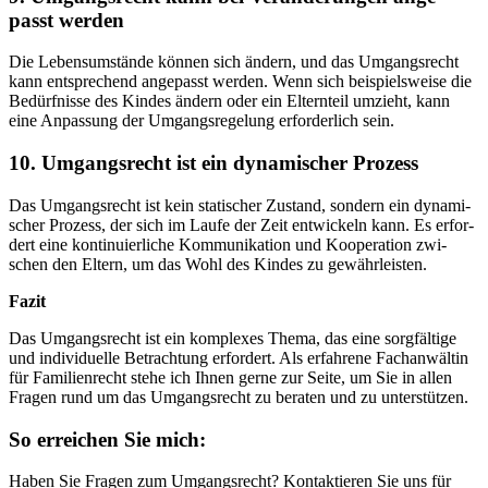
passt wer­den
Die Lebens­um­stän­de kön­nen sich ändern, und das Umgangs­recht
kann ent­spre­chend ange­passt wer­den. Wenn sich bei­spiels­wei­se die
Bedürf­nis­se des Kin­des ändern oder ein Eltern­teil umzieht, kann
eine Anpas­sung der Umgangs­re­ge­lung erfor­der­lich sein.
10. Umgangs­recht ist ein dyna­mi­scher Pro­zess
Das Umgangs­recht ist kein sta­ti­scher Zustand, son­dern ein dyna­mi­
scher Pro­zess, der sich im Lau­fe der Zeit ent­wi­ckeln kann. Es erfor­
dert eine kon­ti­nu­ier­li­che Kom­mu­ni­ka­ti­on und Koope­ra­ti­on zwi­
schen den Eltern, um das Wohl des Kin­des zu gewähr­leis­ten.
Fazit
Das Umgangs­recht ist ein kom­ple­xes The­ma, das eine sorg­fäl­ti­ge
und indi­vi­du­el­le Betrach­tung erfor­dert. Als erfah­re­ne Fach­an­wäl­tin
für Fami­li­en­recht ste­he ich Ihnen ger­ne zur Sei­te, um Sie in allen
Fra­gen rund um das Umgangs­recht zu bera­ten und zu unter­stüt­zen.
So errei­chen Sie mich:
Haben Sie Fra­gen zum Umgangs­recht? Kon­tak­tie­ren Sie uns für