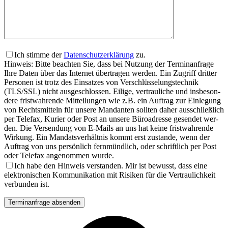
Bit­te las­se die­ses Feld leer.
Ich stim­me der
Daten­schutz­er­klä­rung
zu.
Hin­weis: Bit­te beach­ten Sie, dass bei Nut­zung der Ter­min­an­fra­ge
Ihre Daten über das Inter­net über­tra­gen wer­den. Ein Zugriff drit­ter
Per­so­nen ist trotz des Ein­sat­zes von Ver­schlüs­se­lungs­tech­nik
(TLS/SSL) nicht aus­ge­schlos­sen. Eili­ge, ver­trau­li­che und ins­be­son­
de­re frist­wah­ren­de Mit­tei­lun­gen wie z.B. ein Auf­trag zur Ein­le­gung
von Rechts­mit­teln für unse­re Man­dan­ten soll­ten daher aus­schließ­lich
per Tele­fax, Kurier oder Post an unse­re Büro­adres­se gesen­det wer­
den. Die Ver­sen­dung von E‑Mails an uns hat kei­ne frist­wah­ren­de
Wir­kung. Ein Man­dats­ver­hält­nis kommt erst zustan­de, wenn der
Auf­trag von uns per­sön­lich fern­münd­lich, oder schrift­lich per Post
oder Tele­fax ange­nom­men wur­de.
Ich habe den Hin­weis ver­stan­den. Mir ist bewusst, dass eine
elek­tro­ni­schen Kom­mu­ni­ka­ti­on mit Risi­ken für die Ver­trau­lich­keit
ver­bun­den ist.