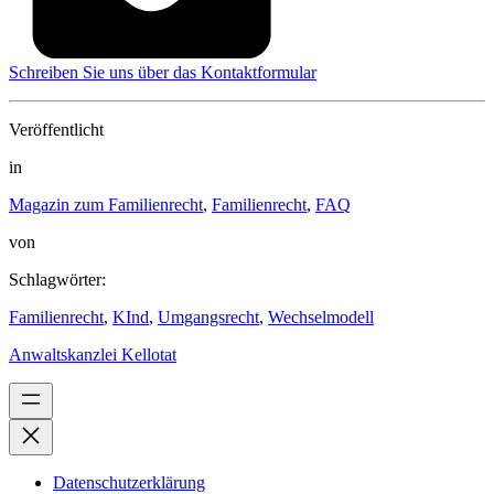
Schrei­ben Sie uns über das Kon­takt­for­mu­lar
Veröffentlicht
in
Magazin zum Familienrecht
,
Familienrecht
,
FAQ
von
Schlagwörter:
Familienrecht
,
KInd
,
Umgangsrecht
,
Wechselmodell
Anwaltskanzlei Kellotat
Datenschutzerklärung