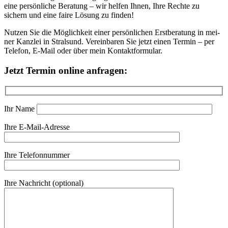
eine per­sön­li­che Bera­tung – wir hel­fen Ihnen, Ihre Rech­te zu
sichern und eine fai­re Lösung zu fin­den!
Nut­zen Sie die Mög­lich­keit einer per­sön­li­chen Erst­be­ra­tung in mei­
ner Kanz­lei in Stral­sund. Ver­ein­ba­ren Sie jetzt einen Ter­min – per
Tele­fon, E‑Mail oder über mein Kon­takt­for­mu­lar.
Jetzt Ter­min online anfra­gen:
Ihr Name
Ihre E‑Mail-Adres­se
Ihre Tele­fon­num­mer
Ihre Nach­richt (optio­nal)