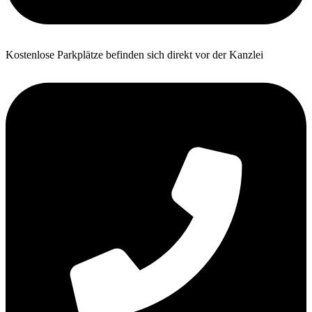
Kos­ten­lo­se Park­plät­ze befin­den sich direkt vor der Kanz­lei