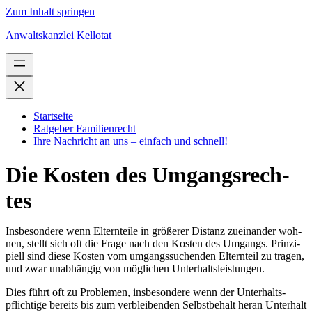
Zum Inhalt springen
Anwaltskanzlei Kellotat
Startseite
Ratgeber Familienrecht
Ihre Nachricht an uns – einfach und schnell!
Die Kos­ten des Umgangs­rech­
tes
Ins­be­son­de­re wenn Eltern­tei­le in grö­ße­rer Distanz zuein­an­der woh­
nen, stellt sich oft die Fra­ge nach den Kos­ten des Umgangs. Prin­zi­
pi­ell sind die­se Kos­ten vom umgangs­su­chen­den Eltern­teil zu tra­gen,
und zwar unab­hän­gig von mög­li­chen Unter­halts­leis­tun­gen.
Dies führt oft zu Pro­ble­men, ins­be­son­de­re wenn der Unter­halts­
pflich­ti­ge bereits bis zum ver­blei­ben­den Selbst­be­halt her­an Unter­halt