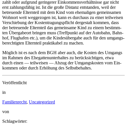
zahlt oder auf­grund gerin­ge­rer Ein­kom­mens­ver­hält­nis­se gar nicht
erst zah­lungs­fä­hig ist. Ist die gro­ße Distanz ent­stan­den, weil der
betreu­en­de Eltern­teil mit dem Kind vom ehe­ma­li­gen gemein­sa­men
Wohn­ort weit weg­ge­zo­gen ist, kann es durch­aus zu einer teil­wei­sen
Ver­schie­bung der Kos­ten­tra­gungs­pflicht der­ge­stalt kom­men, dass
der betreu­en­de Eltern­teil das gemein­sa­me Kind zu einem bestimm­
ten Über­ga­be­ort brin­gen muss (Treff­punkt auf der Auto­bahn, Bahn­
hof, Flug­ha­fen etc.), um die Kin­des­über­ga­be auch für den umgangs­
be­rech­tig­ten Eltern­teil prak­ti­ka­bel zu machen.
Mög­lich ist es nach dem BGH aber auch, die Kos­ten des Umgangs
im Rah­men des Ehe­gat­ten­un­ter­hal­tes zu berück­sich­ti­gen, etwa
durch einen — teil­wei­sen — Abzug der Umgangs­kos­ten vom Ein­
kom­men oder durch Erhö­hung des Selbst­be­hal­tes.
Veröffentlicht
in
Familienrecht
,
Uncategorized
von
Schlagwörter: